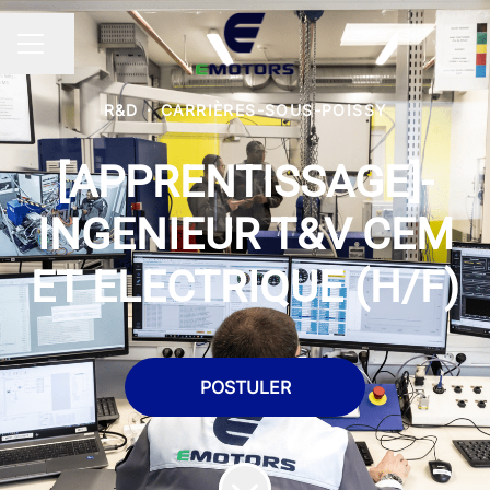
Partager la page
MENU CARRIÈRE
R&D
·
CARRIÈRES-SOUS-POISSY
[APPRENTISSAGE]-
INGENIEUR T&V CEM
ET ELECTRIQUE (H/F)
POSTULER